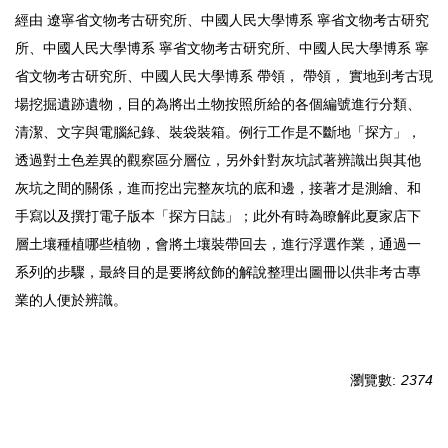
經由 遼寧省文物考古研究所、中國人民大學博系 寧省文物考古研究
所、中國人民大學博系 寧省文物考古研究所、中國人民大學博系 寧
省文物考古研究所、中國人民大學博系 帶領， 帶領， 實地到考古現
場挖掘遺跡遺物，目的為將出土物按照所給的各個編號進行分類、
清潔、文字與電腦紀錄、裝袋裝箱。例行工作是不斷地「探方」，
透過對土色差異的觀察區分層位，另外針對灰坑試著辨識出與其他
灰坑之間的關係，進而挖出完整灰坑的底和邊，接著才是測繪、和
手寫以及撰打電子版本「探方日誌」；此外有時為瞭解此夏家店下
層土壤種植哪些植物，會將土壤裝帶回去，進行浮選作業，通過一
系列的步驟，最終目的是要將紋飾的解說整理出圖冊以供非考古專
業的人便於辨識。
瀏覽數:
2374