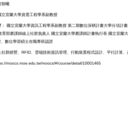
黃朝曦
 國立宜蘭大學資需工程學系副教授
經歷： 國立宜蘭大學資訊工程學系副教授 第二期數位深耕計畫大學分項計
教育部磨課師線上社群負責人 國立宜蘭大學磨課師計畫執行長 國立宜蘭
程、數位學習碩士在職專班認證
線上社群經營、RFID、雲端技術資訊管理、行動裝置程式設計、平行計算
ps://moocs.moe.edu.tw/moocs/#/course/detail/10001465