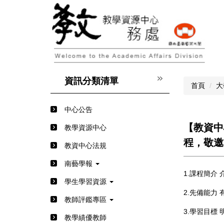
跳
到
主
要
內
容
區
資訊分類清單
首頁
⼤
中心公告
【教資中
教學資源中心
程，敬邀
教資中心法規
南藝學報
1.課程簡介
學生學習資源
2.先備能力
教師評鑑專區
3.學習目標
教學績優教師