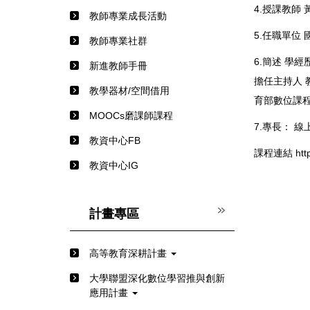
4.授課教師 
教師專業成長活動
5.任職單位
教師專業社群
6.簡述 學
新進教師手冊
擔任主持人 
教學器材/空間借用
育部數位課
MOOCs磨課師課程
7.專長： 
教資中心FB
課程連結
htt
教資中心IG
計畫專區
高等教育深耕計畫
⼤學聯盟深化數位學習推與創新
應⽤計畫