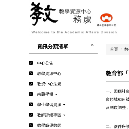
跳
到
主
要
內
容
區
資訊分類清單
首頁
教
中心公告
教育部「
教學資源中心
教資中心法規
一、因應社會
南藝學報
會領域如何
學生學習資源
及制度調整
教師評鑑專區
教學績優教師
二、徵件座