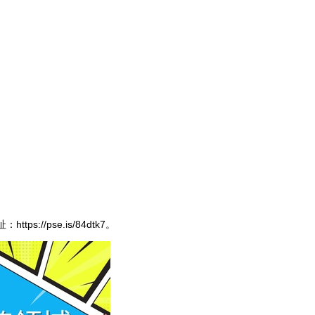
址：
https://pse.is/84dtk7
。