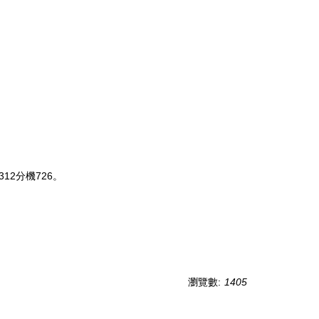
12分機726。
瀏覽數:
1405