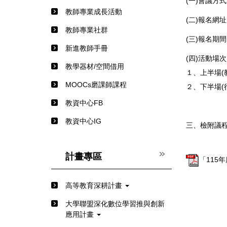
(一)會議方式
教師專業成長活動
(二)報名網
教師專業社群
(三)報名期
新進教師手冊
(四)活動場
教學器材/空間借用
１、上半場(
MOOCs磨課師課程
２、下半場(
教資中心FB
教資中心IG
三、檢附議程
計畫專區
「115
高等教育深耕計畫
⼤學聯盟深化數位學習推與創新
應⽤計畫