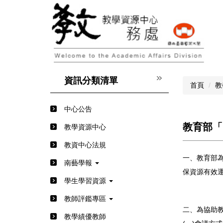
跳
到
主
要
內
容
區
資訊分類清單
首頁
教
中心公告
教育部「
教學資源中心
教資中心法規
一、教育部
南藝學報
保資源有效
學生學習資源
教師評鑑專區
二、為協助
教學績優教師