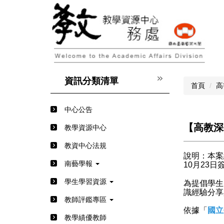
跳
到
主
要
內
容
區
資訊分類清單
首頁
高
中心公告
【高教深
教學資源中心
教資中心法規
說明：本案
南藝學報
10月23日簽
學生學習資源
為提倡學生
識經驗分享
教師評鑑專區
依據「
國立
教學績優教師