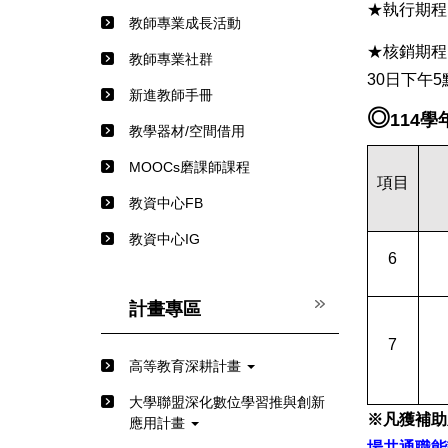
★執行期程：
教師專業成長活動
★核銷期程：
教師專業社群
30日下午
新進教師手冊
◎
114
教學器材/空間借用
MOOCs磨課師課程
項目
教資中心FB
教資中心IG
6
計畫專區
7
高等教育深耕計畫
⼤學聯盟深化數位學習推與創新
※
凡獲補助
應⽤計畫
場共通職能