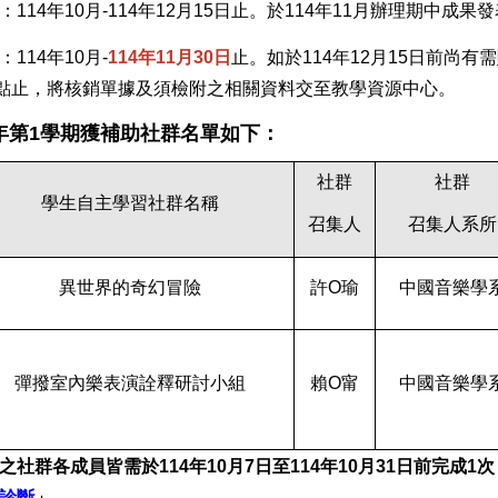
114年10月-114年12月15日止。於114年11月辦理期中成果
114年10月-
114年11月30日
止。如於114年12月15日前尚有
5點止，將核銷單據及須檢附之相關資料交至教學資源中心。
學年第1學期獲補助社群名單如下：
社群
社群
學生自主學習社群名稱
召集人
召集人系所
異世界的奇幻冒險
許O瑜
中國音樂學
彈撥室內樂表演詮釋研討小組
賴O甯
中國音樂學
之社群各成員皆需於
114
年
10
月
7
日至
114
年
10
月
31
日前完成
1
次
診斷
」。