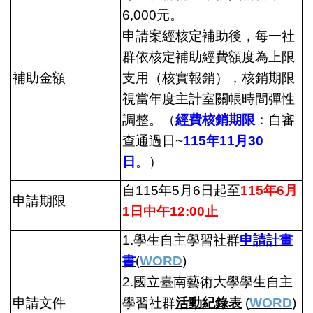
6,000元。
申請案經核定補助後，每一社
群依核定補助經費額度為上限
補助金額
支用（核實報銷），核銷期限
視當年度主計室關帳時間彈性
調整。（
經費核銷期限
：自審
查通過日~
115
年11月30
日
。）
自115年5月6日起
至
115
年6月
申請期限
1日中午12:00止
1.
學生自主學習社群
申請計畫
書
(
WORD
)
2.
國立臺南藝術大學學生自主
申請文件
學習社群
活動紀錄表
(
WORD
)