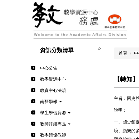
跳
到
主
要
內
容
區
資訊分類清單
首頁
中
中心公告
【轉知】
教學資源中心
教資中心法規
主旨：國史館
南藝學報
說明：
學生學習資源
一、國史館
教師評鑑專區
境、頻繁的
教學績優教師