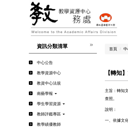
跳
到
主
要
內
容
區
資訊分類清單
首頁
中
中心公告
【轉知】文
教學資源中心
教資中心法規
主旨：轉知文
南藝學報
查照。
學生學習資源
說明：
教師評鑑專區
一、依據文化部
教學績優教師