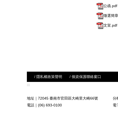
公函.pdf
徵選簡章.
文宣.pdf
/ 隱私權政策聲明
/ 個資保護聯絡窗口
:::
地址｜72045 臺南市官田區大崎里大崎66號
分機
電話｜(06) 693-0100
電