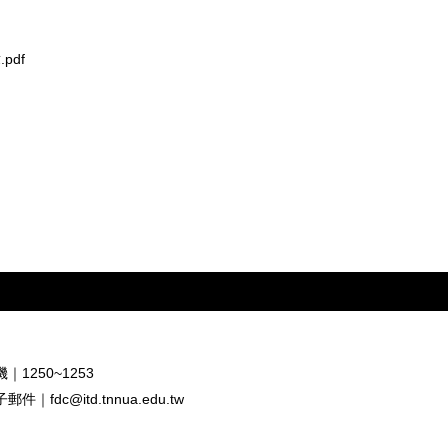
pdf
｜1250~1253
子郵件｜
fdc@itd.tnnua.edu.tw