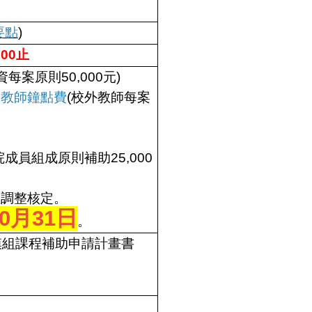
要點
)
00止
每案原則50,000元)
授教師鐘點費
(校外教師每案
元
院成員組成原則補助25,000
組調整核定。
10月31日
。
模組課程補助申請計畫書