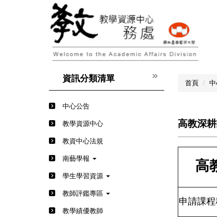
跳
到
主
要
內
容
區
資訊分類清單
首頁
中
中心公告
高教深耕
教學資源中心
教資中心法規
南藝學報
高
學生學習資源
教師評鑑專區
申請課程
教學績優教師